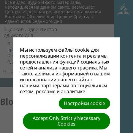
Все видео, аудио и фото материалы,
находящиеся на данном сайте, размещает
Централизованная религиозная организация
Волжское Объединение Церкви Христиан-
Адвентистов Седьмого Дня
Централизованная религиозная
Мы используем файлы cookie для
организация Волжское
персонализации контента и рекламы,
Объединение Церкви Христиан-
предоставления функций социальных
Адвентистов Седьмого Дня
сетей и анализа нашего трафика. Мы
ПОИСК
МЕНЮ
также делимся информацией о вашем
использовании нашего сайта с
нашими партнерами по социальным
сетям, рекламе и аналитике.
Blogs
Настройки cookie
Accept Only Strictly Necessary
Cookies