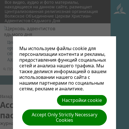
Все видео, аудио и фото материалы,
находящиеся на данном сайте, размещает
Централизованная религиозная организация
Волжское Объединение Церкви Христиан-
Адвентистов Седьмого Дня
Централизованная религиозная
Мы используем файлы cookie для
организация Волжское
персонализации контента и рекламы,
Объединение Церкви Христиан-
предоставления функций социальных
Адвентистов Седьмого Дня
сетей и анализа нашего трафика. Мы
ПОИСК
МЕНЮ
также делимся информацией о вашем
использовании нашего сайта с
нашими партнерами по социальным
сетям, рекламе и аналитике.
Назад к Группам Документов
Настройки cookie
Ассоциация "Жена
пастора"
Accept Only Strictly Necessary
Cookies
журнал "Лилия"