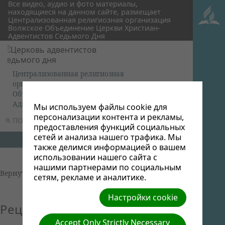
Все видео, аудио и фото материалы,
находящиеся на данном сайте, размещает
Централизованная религиозная организация
Волжское Объединение Церкви Христиан-
Адвентистов Седьмого Дня
Централизованная религиозная
организация Волжское
Объединение Церкви Христиан-
Адвентистов Седьмого Дня
Мы используем файлы cookie для
персонализации контента и рекламы,
ПОИСК
МЕНЮ
предоставления функций социальных
сетей и анализа нашего трафика. Мы
также делимся информацией о вашем
использовании нашего сайта с
нашими партнерами по социальным
Вернуться к фотоальбомам
сетям, рекламе и аналитике.
Настройки cookie
Рецепты хлеба
Accept Only Strictly Necessary