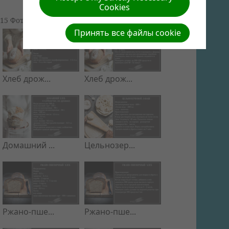
Cookies
15 Фото | 19.62 МБ |
Просмотр слайд-шоу
Принять все файлы cookie
Хлеб дрож...
Хлеб дрож...
Домашний ...
Цельнозер...
Ржано-пше...
Ржано-пше...