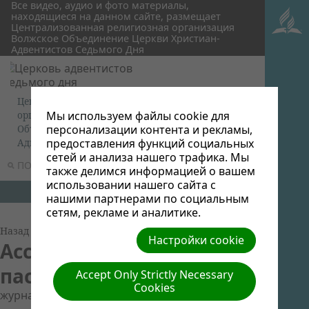
Все видео, аудио и фото материалы,
находящиеся на данном сайте, размещает
Централизованная религиозная организация
Волжское Объединение Церкви Христиан-
Адвентистов Седьмого Дня
Централизованная религиозная
Мы используем файлы cookie для
организация Волжское
персонализации контента и рекламы,
Объединение Церкви Христиан-
предоставления функций социальных
Адвентистов Седьмого Дня
сетей и анализа нашего трафика. Мы
ПОИСК
МЕНЮ
также делимся информацией о вашем
использовании нашего сайта с
нашими партнерами по социальным
сетям, рекламе и аналитике.
Назад к Группам Документов
Настройки cookie
Ассоциация "Жена
пастора"
Accept Only Strictly Necessary
Cookies
журнал "Лилия"