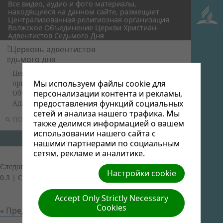
Все видео, аудио и фото материалы,
находящиеся на данном сайте, размещает
Централизованная религиозная организация
Волжское Объединение Церкви Христиан-
Адвентистов Седьмого Дня
Централизованная религиозная
Мы используем файлы cookie для
организация Волжское
персонализации контента и рекламы,
Объединение Церкви Христиан-
предоставления функций социальных
Адвентистов Седьмого Дня
сетей и анализа нашего трафика. Мы
ПОИСК
МЕНЮ
также делимся информацией о вашем
использовании нашего сайта с
нашими партнерами по социальным
сетям, рекламе и аналитике.
Следопыты
| Автор: Volga Conference | Размер (МБ):
Настройки cookie
0.3 |
Скачать
| Просмотров: 0
Accept Only Strictly Necessary
Cookies
« Предыдущий
Следующий »