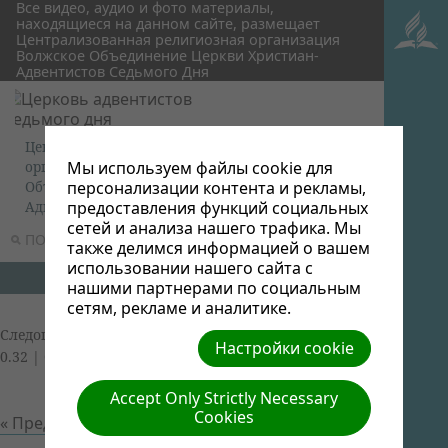
Все видео, аудио и фото материалы,
находящиеся на данном сайте, размещает
Централизованная религиозная организация
Волжское Объединение Церкви Христиан-
Адвентистов Седьмого Дня
Централизованная религиозная
Мы используем файлы cookie для
организация Волжское
персонализации контента и рекламы,
Объединение Церкви Христиан-
предоставления функций социальных
Адвентистов Седьмого Дня
сетей и анализа нашего трафика. Мы
ПОИСК
МЕНЮ
также делимся информацией о вашем
использовании нашего сайта с
нашими партнерами по социальным
сетям, рекламе и аналитике.
Следопыты
| Автор: Volga Conference | Размер (МБ):
Настройки cookie
0.32 |
Скачать
| Просмотров: 0
Accept Only Strictly Necessary
Cookies
« Предыдущий
Следующий »